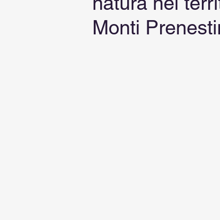
natura nel terri
Monti Prenesti