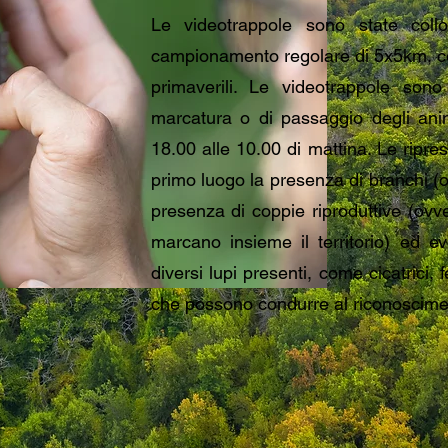
Le videotrappole sono state colloc
campionamento regolare di 5x5km, con
primaverili. Le videotrappole sono
marcatura o di passaggio degli anim
18.00 alle 10.00 di mattina. Le ripre
primo luogo la presenza di branchi (ov
presenza di coppie riproduttive (o
marcano insieme il territorio) ed eve
diversi lupi presenti, come cicatrici, 
che possono condurre al riconosciment