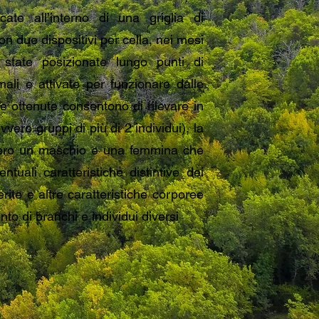
ate all’interno di una griglia di
 due dispositivi per cella, nei mesi
 state posizionate lungo punti di
ali e attivate per funzionare dalle
se ottenute consentono di rilevare in
vero gruppi di più di 2 individui), la
vvero un maschio e una femmina che
ntuali caratteristiche distintive dei
ferite e altre caratteristiche corporee
o di branchi e individui diversi