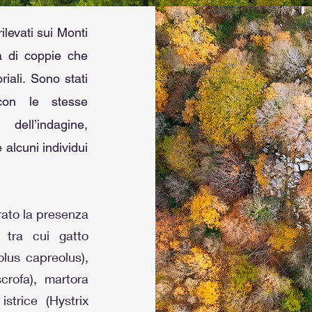
levati sui Monti
a di coppie che
iali. Sono stati
 con le stesse
dell’indagine,
 alcuni individui
rato la presenza
, tra cui gatto
eolus capreolus),
crofa), martora
strice (Hystrix