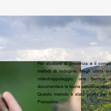
Per studiare la presenza e il compo
metodi di indagine. Negli ultimi a
videotrappolaggio, una tecnica
documentare la fauna selvatica senza
Questo metodo è stato scelto per ri
Prenestini.