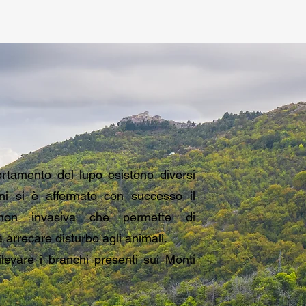
rtamento del lupo esistono diversi
nni si è affermato con successo il
 non invasiva che permette di
 arrecare disturbo agli animali.
levare i branchi presenti sui Monti